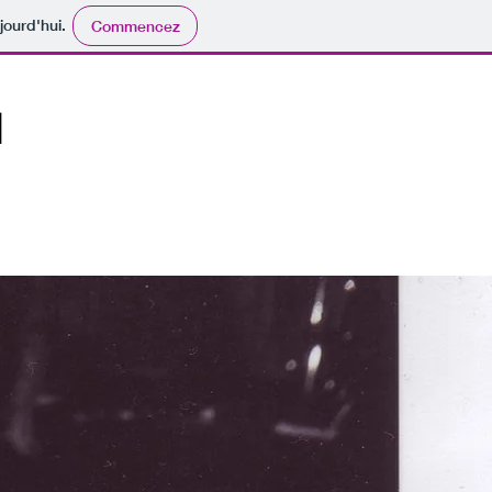
jourd'hui.
Commencez
N