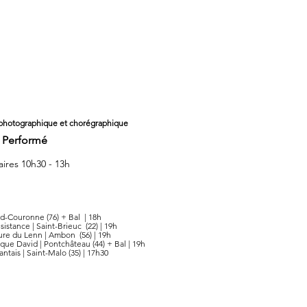
 photographique et chorégraphique
r Performé
aires 10h30 - 13h
and-Couronne (76) + Bal | 18h
sistance | Saint-Brieuc (22) | 19h
ure du Lenn | Ambon (56) | 19h
ique David | Pontchâteau (44) + Bal | 19h
ntais | Saint-Malo (35) | 17h30​