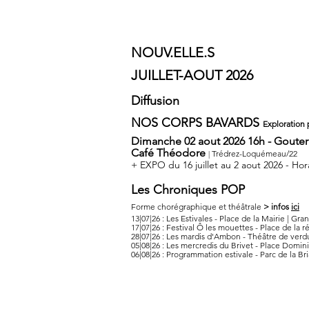
NOUV.ELLE.S
JUILLET-AOUT 2026
Diffusion
NOS CORPS BAVARDS
Exploration
Dimanche 02 aout 2026 16h - Goute
Café Théodore
Trédrez-Loquémeau/22
|
+ EXPO du 16 juillet au 2 aout 2026 - Hor
Les Chroniques POP
Forme chorégraphique et théâtrale
> infos
ici
13|07|26 : Les Estivales - Place de la Mairie | Gr
17|07|26 : Festival Ô les mouettes - Place de la ré
28|07|26 : Les mardis d'Ambon - Théâtre de verd
05|08|26 : Les mercredis du Brivet - Place Domin
06|08|26 : Programmation estivale - Parc de la Bria