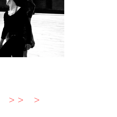
> > >